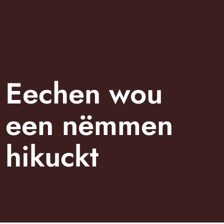
bibliothéik. garderobe.
buedzëmmermiwwel.
Eechen wou
een nëmmen
hikuckt