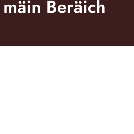
mäin Beräich
Sou sot eis den Här aus dem Haus:„Schéi waarm am Holz an all Akzent schwaarz, wou et nëmme geet.“„ Ganz gäre“ soe mir. Gestaltung,
Hierstellung a Montage duerch eis. Nieft de Miwwel och d’Aarbechtsplacken am Eeche massiv a schwaarze Granit zudeem d’Geräter an de
Spritzschutz aus Glas. Highlight an dëser Kichen: zwou verschidden héisch Aarbechtsplacken, fir déi grouss a manner grouss Persounen am Stot
— och an der Kichen ass Ergonomie wichteg.
Joer 2024
Photos
Ralph Mousel