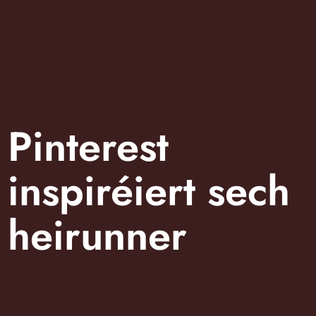
garderobe.
Pinterest
inspiréiert sech
heirunner