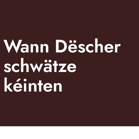
dësch.
Wann Dëscher
schwätze
kéinten