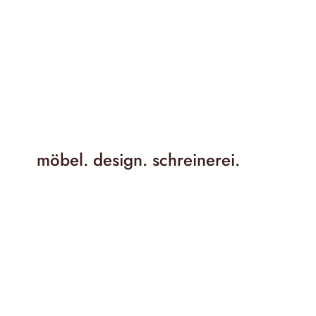
möbel. design. schreinerei.
Das perfekte 
öbel für dich