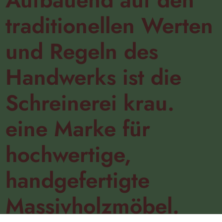
traditionellen Werten
und Regeln des
Handwerks ist die
Schreinerei krau.
eine Marke für
hochwertige,
handgefertigte
Massivholzmöbel.