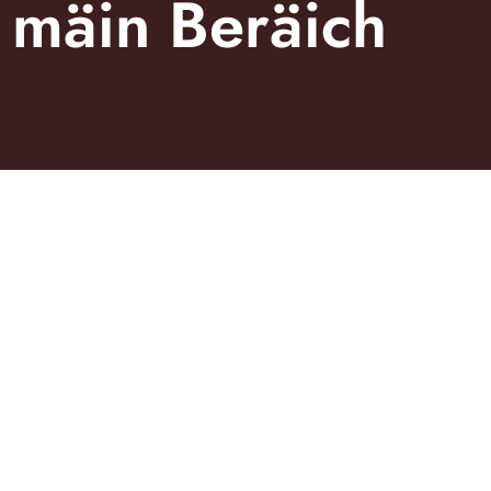
mäin Beräich
Sou sot eis den Här aus dem Haus:„Schéi waarm am Holz an all Akzent schwaarz, wou et nëmme geet.“„ Ganz gäre“ soe mir. Gestaltung,
Hierstellung a Montage duerch eis. Nieft de Miwwel och d’Aarbechtsplacken am Eeche massiv a schwaarze Granit zudeem d’Geräter an de
Spritzschutz aus Glas. Highlight an dëser Kichen: zwou verschidden héisch Aarbechtsplacken, fir déi grouss a manner grouss Persounen am Stot
— och an der Kichen ass Ergonomie wichteg.
Joer 2024
Photos
Ralph Mousel