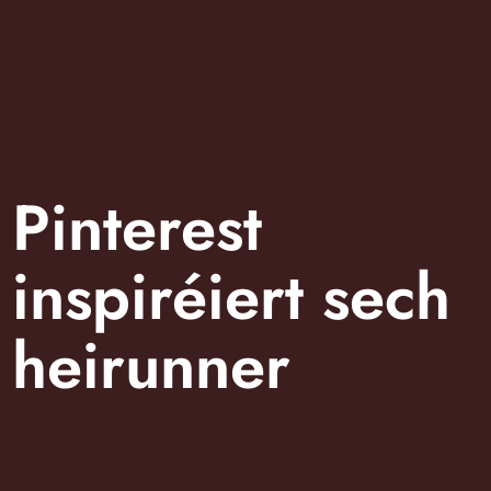
garderobe.
Pinterest
inspiréiert sech
heirunner